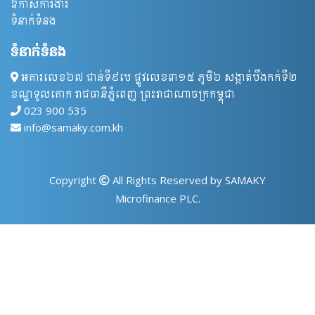
ឱកាសការងារ
ទំនាក់ទំនង
ទំនាក់ទំនង
អគារលេខ៦៧ ជាន់ទី៩បេ ផ្លូវលេខ៣១៥ ភូមិ៦ សង្កាត់បឹងកក់ទី២
ខណ្ឌទួលគោក រាជធានីភ្នំពេញ ព្រះរាជាណាចក្រកម្ពុជា
023 900 535
info@samaky.com.kh
Copyright
All Rights Reserved by SAMAKY
Microfinance PLC.