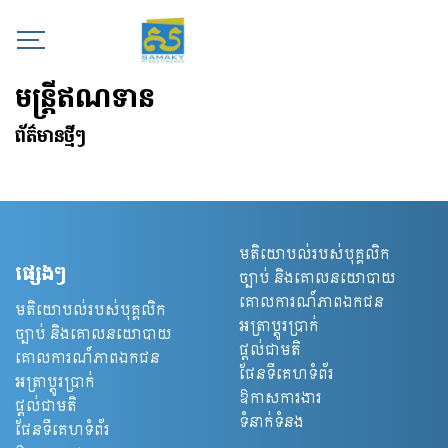
មន្រ្តីឥណទាន
ព័ត៌មានថ្មីៗ
មតិយោបល់របស់បុគ្គលិក
ផ្សេងៗ
ច្បាប់ និងគោលនយោបាយ
គោលការណ៍​ភាព​ឯកជន
មតិយោបល់របស់បុគ្គលិក
អត្រាប្ដូរប្រាក់
ច្បាប់ និងគោលនយោបាយ
ផ្ដល់ជាមតិ
គោលការណ៍​ភាព​ឯកជន
ផែនទីគេហទំព័រ
អត្រាប្ដូរប្រាក់
ឱកាសការងារ
ផ្ដល់ជាមតិ
ទំនាក់ទំនង
ផែនទីគេហទំព័រ